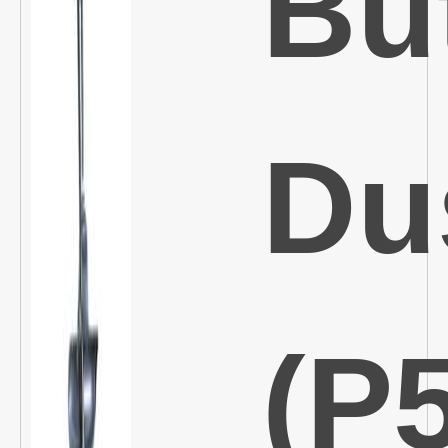
Bu
Du
(P