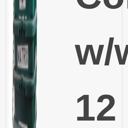
w/
12