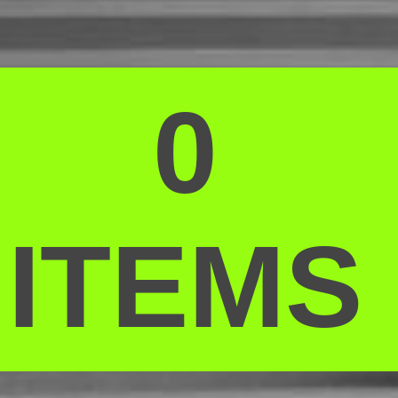
op
0
ITEMS