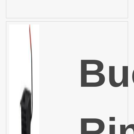
Bu
Ri