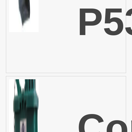
P5
Co