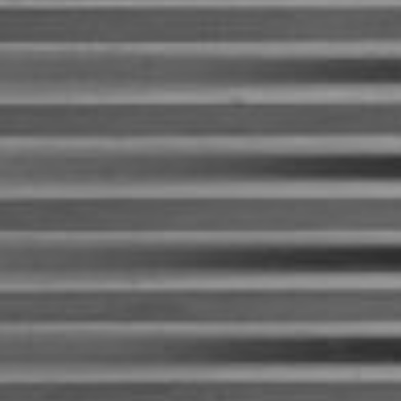
ing
ntact